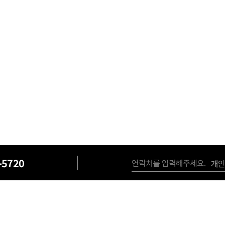
상호 : 법무법인 테헤란 | 대표 번호: 1668-5720
-5720
개인
사업자 번호 : 589-86-01340(법무)
서울 강남구 테헤란로 420, KT선릉타워West 9층
대표 변호사 : 이수학
광고 책임변호사 : 이수학
면책공고