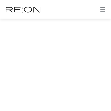
상간피고
❗ 글을 읽기 전, 리온 자문 변호사와 직접 상담도
가능해요.
[클릭 시 연결] re:On 버튼 클릭하기