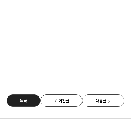
장 유사했던 사건을 토대로 전략을 제공해 드리며, 1차
상담 비용은 청구되지 않는답니다.
[클릭 시 연결] re:On 버튼 클릭하기
[클릭 시 연결] 변호사 직접 상담, 1668-5720
[클릭 시 연결] 가사법 전문 변호사 1:1 오픈채팅
[클릭 시 연결] 10초 간편 상담 신청 폼
* 1차 상담 비용은 발생하지 않습니다.
목록
이전글
다음글