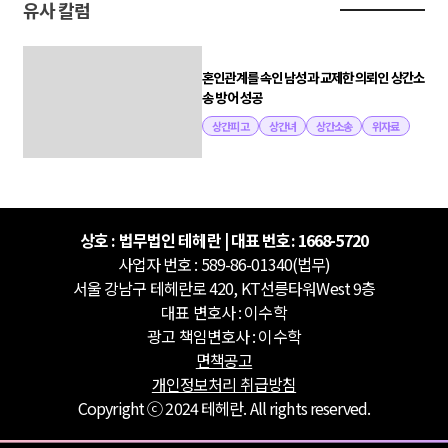
유사 칼럼
혼인관계를 속인 남성과 교제한 의뢰인 상간소
송 방어 성공
상간피고
상간녀
상간소송
위자료
상호 : 법무법인 테헤란 | 대표 번호: 1668-5720
사업자 번호 : 589-86-01340(법무)
서울 강남구 테헤란로 420, KT선릉타워West 9층
대표 변호사 : 이수학
광고 책임변호사 : 이수학
면책공고
개인정보처리 취급방침
Copyright ⓒ 2024 테헤란. All rights reserved.